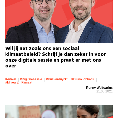
Wil jij net zoals ons een sociaal
klimaatbeleid? Schrijf je dan zeker in voor
onze digitale sessie en praat er met ons
over
#artikel
#Digitalesessie
#KrisVerduyckt
#BrunoTobback
#milieu En Klimaat
Ronny Wolfcarius
21.05.2021