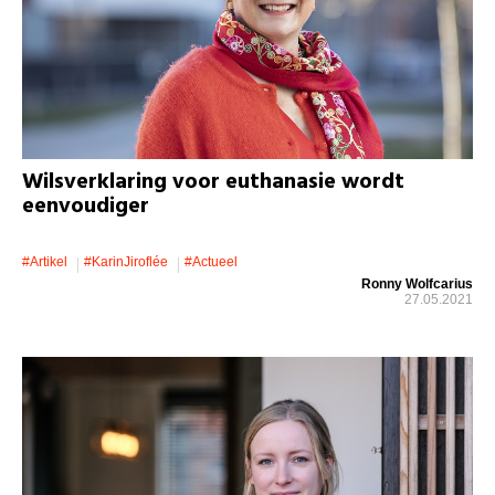
Wilsverklaring voor euthanasie wordt
eenvoudiger
#artikel
#KarinJiroflée
#actueel
Ronny Wolfcarius
27.05.2021