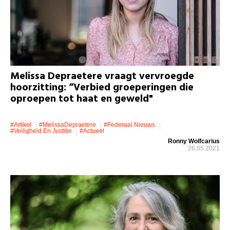
Melissa Depraetere vraagt vervroegde
hoorzitting: “Verbied groeperingen die
oproepen tot haat en geweld"
#artikel
#MelissaDepraetere
#Federaal Nieuws
#veiligheid En Justitie
#actueel
Ronny Wolfcarius
26.05.2021