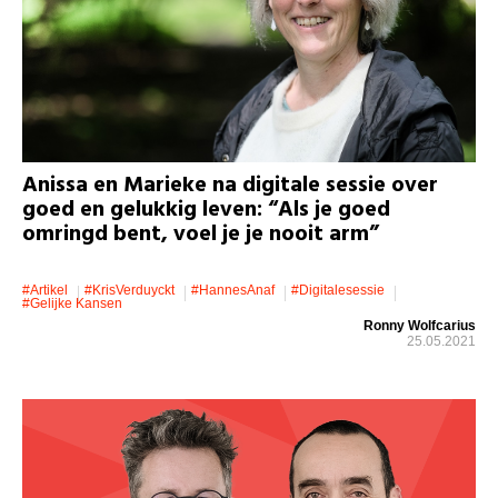
Anissa en Marieke na digitale sessie over
goed en gelukkig leven: “Als je goed
omringd bent, voel je je nooit arm”
#artikel
#KrisVerduyckt
#HannesAnaf
#Digitalesessie
#gelijke Kansen
Ronny Wolfcarius
25.05.2021