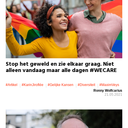
Stop het geweld en zie elkaar graag. Niet
alleen vandaag maar alle dagen #WECARE
#artikel
#KarinJiroflée
#gelijke Kansen
#diversiteit
#MaximVeys
Ronny Wolfcarius
21.05.2021