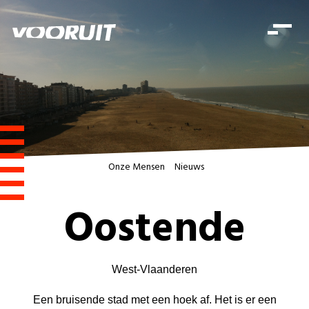
Laatste nieuws
Alle artikels
Beweging
Mission statement
Koopkracht
Dicht bij jou
Onze mensen
Doe mee
Zorg
Doe mee
Shop
Standpunten
Gelijke kansen
Word lid
Zoeken
Vacatures
Welzijn
Onze Mensen
Nieuws
Login
Login
Mis niets
Consumentenbescherming
Oostende
Pensioenen
Doe mee
Kinderen en jongeren
West-Vlaanderen
Een bruisende stad met een hoek af. Het is er een