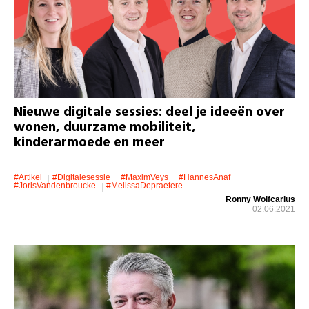
Nieuwe digitale sessies: deel je ideeën over
wonen, duurzame mobiliteit,
kinderarmoede en meer
#artikel
#Digitalesessie
#MaximVeys
#HannesAnaf
#JorisVandenbroucke
#MelissaDepraetere
Ronny Wolfcarius
02.06.2021