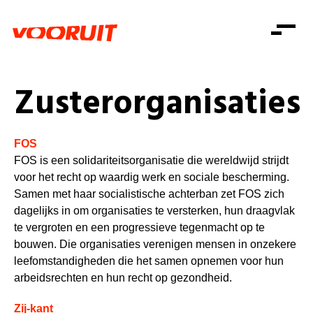
Laatste nieuws
Alle artikels
Beweging
Mission statement
Koopkracht
Dicht bij jou
Zusterorganisaties
Onze mensen
Doe mee
Zorg
Doe mee
Shop
Standpunten
Gelijke kansen
FOS
Word lid
Zoeken
FOS is een solidariteitsorganisatie die wereldwijd strijdt
Vacatures
Welzijn
Login
voor het recht op waardig werk en sociale bescherming.
Login
Mis niets
Consumentenbescherming
Samen met haar socialistische achterban zet FOS zich
dagelijks in om organisaties te versterken, hun draagvlak
Pensioenen
te vergroten en een progressieve tegenmacht op te
Doe mee
bouwen. Die organisaties verenigen mensen in onzekere
Kinderen en jongeren
leefomstandigheden die het samen opnemen voor hun
arbeidsrechten en hun recht op gezondheid.
Zij-kant