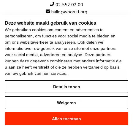
02 552 02 00
hallo@vooruit.org
Deze website maakt gebruik van cookies
Snel
We gebruiken cookies om content en advertenties te
personaliseren, om functies voor social media te bieden en
Over de beweging
om ons websiteverkeer te analyseren. Ook delen we
informatie over uw gebruik van onze site met onze partners
Algemeen
voor social media, adverteren en analyse. Deze partners
kunnen deze gegevens combineren met andere informatie die
u aan ze heeft verstrekt of die ze hebben verzameld op basis
van uw gebruik van hun services.
Laatste nieuws
Details tonen
Weigeren
Alles toestaan
©
2026
Vooruit —
Privacyverklaring
—
Gebruiksvoorwaarden
—
Cookieverklaring
—
Gemaakt met NationBuilder