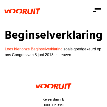
Laatste nieuws
Alle artikels
Beweging
Mission statement
Koopkracht
Dicht bij jou
Beginselverklaring
Onze mensen
Doe mee
Zorg
Doe mee
Shop
Standpunten
Gelijke kansen
Lees hier onze Beginselverklaring
zoals goedgekeurd op
Word lid
Zoeken
ons Congres van 8 juni 2013 in Leuven.
Vacatures
Welzijn
Login
Login
Mis niets
Consumentenbescherming
Pensioenen
Doe mee
Kinderen en jongeren
Keizerslaan 13
1000 Brussel