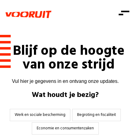
Laatste nieuws
Alle artikels
Beweging
Mission statement
Koopkracht
Dicht bij jou
Blijf op de hoogte
Onze mensen
Doe mee
Zorg
Doe mee
van onze strijd
Shop
Standpunten
Gelijke kansen
Word lid
Zoeken
Vacatures
Welzijn
Login
Login
Vul hier je gegevens in en ontvang onze updates.
Mis niets
Consumentenbescherming
Wat houdt je bezig?
Pensioenen
Doe mee
Kinderen en jongeren
Werk en sociale bescherming
Begroting en fiscaliteit
Economie en consumentenzaken