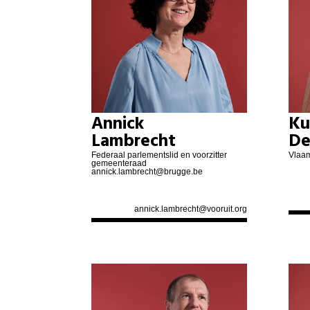
Annick
Ku
Lambrecht
De
Federaal parlementslid en voorzitter
Vlaam
gemeenteraad
annick.lambrecht@brugge.be
annick.lambrecht@vooruit.org