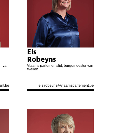
Achraf El Yakhloufi
Stephanie Vanden Eede
Fatima Lamarti
Els
Robeyns
r van
Vlaams parlementslid, burgemeester van
Wellen
nt.be
els.robeyns@vlaamsparlement.be