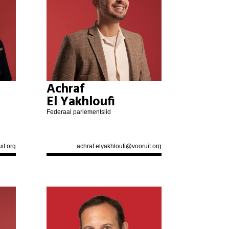
Achraf
El Yakhloufi
Federaal parlementslid
it.org
achraf.elyakhloufi@vooruit.org