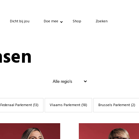
Dicht bij jou
Doe mee
Shop
Zoeken
nsen
Federaal Parlement
(13)
Vlaams Parlement
(18)
Brussels Parlement
(2)