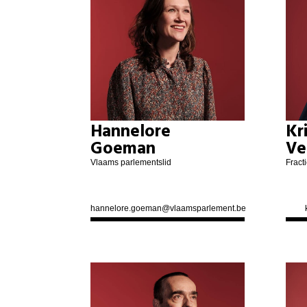
Hannelore
Kr
Goeman
Ve
Vlaams parlementslid
Fract
hannelore.goeman@vlaamsparlement.be