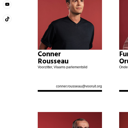
Conner
Fu
Rousseau
Or
Voorzitter, Vlaams parlementslid
Onder
conner.rousseau@vooruit.org