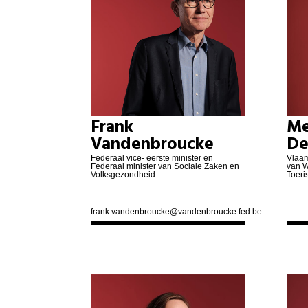
Frank
Me
Vandenbroucke
De
Federaal vice- eerste minister en
Vlaam
Federaal minister van Sociale Zaken en
van W
Volksgezondheid
Toeri
frank.vandenbroucke@vandenbroucke.fed.be