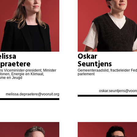
lissa
Oskar
praetere
Seuntjens
s Viceminister-president, Minister
Gemeenteraadslid, fractieleider Fe
onen, Energie en Klimaat,
parlement
sme en Jeugd
oskar.seuntjens@vooru
melissa.depraetere@vooruit.org