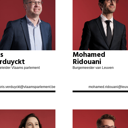
is
Mohamed
rduyckt
Ridouani
ieleider Vlaams parlement
Burgemeester van Leuven
kris.verduyckt@vlaamsparlement.be
mohamed.ridouani@leuv