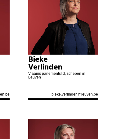
Anja Vanrobaeys
Annick Lambrecht
Kurt De Loor
Hiba Faraji
Bieke
Verlinden
Jeroen Soete
Vlaams parlementslid, schepen in
Leuven
Jan Bertels
en.be
bieke.verlinden@leuven.be
Tina Van Havere
Gianna Werbrouck