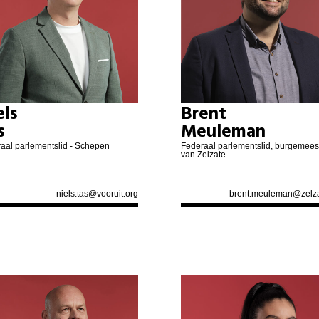
els
Brent
s
Meuleman
aal parlementslid - Schepen
Federaal parlementslid, burgemees
van Zelzate
niels.tas@vooruit.org
brent.meuleman@zelza