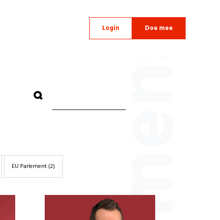
Onze mensen
Login
Doe mee
Conner Rousseau
Funda Oru
EU Parlement
(2)
Caroline Gennez