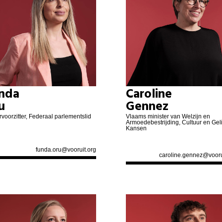
nda
Caroline
u
Gennez
voorzitter, Federaal parlementslid
Vlaams minister van Welzijn en
Armoedebestrijding, Cultuur en Gel
Kansen
funda.oru@vooruit.org
caroline.gennez@vooru