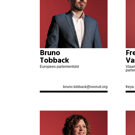
Bruno
Fr
Tobback
Va
Europees parlementslid
Vlaam
parle
bruno.tobback@vooruit.org
frey