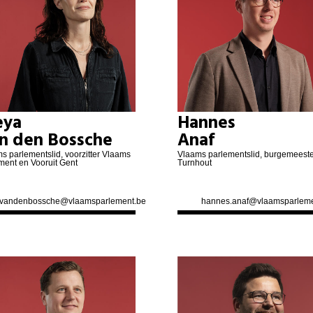
eya
Hannes
n den Bossche
Anaf
s parlementslid, voorzitter Vlaams
Vlaams parlementslid, burgemeeste
ment en Vooruit Gent
Turnhout
a.vandenbossche@vlaamsparlement.be
hannes.anaf@vlaamsparleme