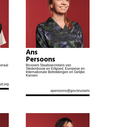
Bieke Verlinden
Bruno Tobback
Freya Van Den Bossche
Hannes Anaf
Ans
Persoons
Els Robeyns
deraal
Brussels Staatssecretaris van
Stedenbouw en Erfgoed, Europese en
Internationale Betrekkingen en Gelijke
Kansen
Nele Daenen
it.org
apersoons@gov.brussels
Niels Tas
Brent Meuleman