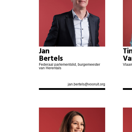
Jan
Ti
Bertels
Va
Federaal parlementslid, burgemeester
Vlaam
van Herentals
jan.bertels@vooruit.org