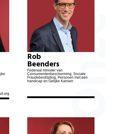
Rob Beenders
Frank Vandenbroucke
Melissa Depraetere
Oskar Seuntjens
Rob
Beenders
Ans Persoons
Federaal minister van
ijke
Consumentenbescherming, Sociale
Fraudebestrijding, Personen met een
handicap en Gelijke Kansen
Hannelore Goeman
it.org
Kris Verduyckt
Mohamed Ridouani