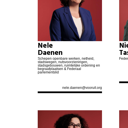
Nele
Ni
Daenen
Ta
Schepen openbare werken, netheid,
Feder
stadswegen, nutsvoorzieningen,
stadsgebouwen, ruimtelijke ordening en
begraafplaatsen & Federaal
parlementslid
nele.daenen@vooruit.org