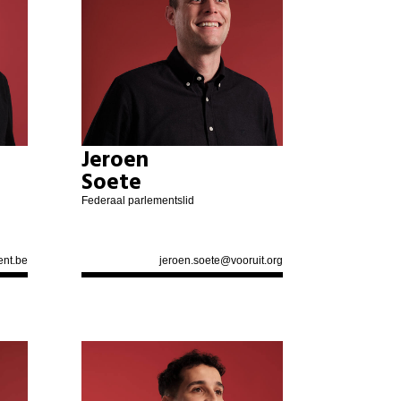
Jeroen
Soete
Federaal parlementslid
ent.be
jeroen.soete@vooruit.org