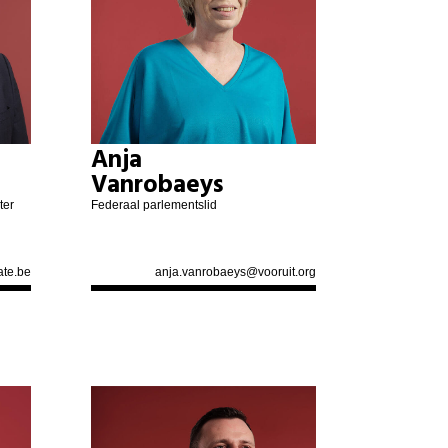
Anja
Vanrobaeys
ter
Federaal parlementslid
te.be
anja.vanrobaeys@vooruit.org