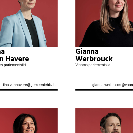
na
Gianna
n Havere
Werbrouck
s parlementslid
Vlaams parlementslid
tina.vanhavere@gemeentebkz.be
gianna.werbrouck@vooru