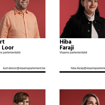
rt
Hiba
 Loor
Faraji
s parlementslid
Vlaams parlementslid
kurt.deloor@vlaamsparlement.be
hiba.faraji@vlaamsparlem