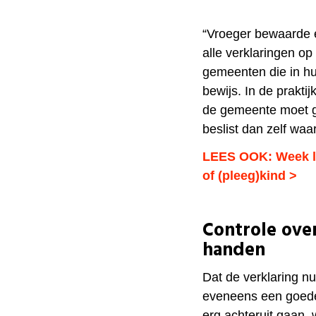
“Vroeger bewaarde 
alle verklaringen op
gemeenten die in h
bewijs. In de prakti
de gemeente moet ga
beslist dan zelf waa
LEES OOK: Week lan
of (pleeg)kind >
Controle over
handen
Dat de verklaring n
eveneens een goede z
erg achteruit gaan, 