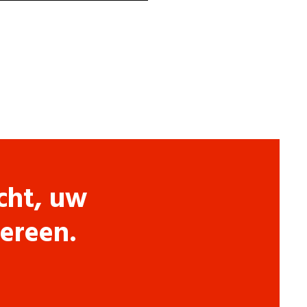
cht, uw
dereen.