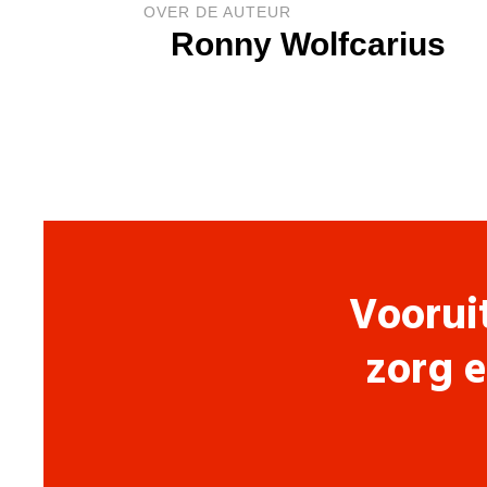
OVER DE AUTEUR
Ronny Wolfcarius
Voorui
zorg e