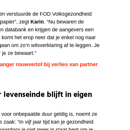
en verstuurde de FOD Volksgezondheid
 papier”, zegt
Karin
. “Nu bewaren de
un databank en krijgen de aangevers een
jk komt het erop neer dat je enkel nog naar
an om zo’n wilsverklaring af te leggen. Je
r je ze bewaart."
ger rouwverlof bij verlies van partner
 levenseinde blijft in eigen
u voor onbepaalde duur geldig is, noemt ze
aak: “In vijf jaar tijd kan je gezondheid
waardoor je niet meer in staat bent om je