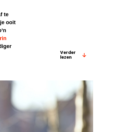
f te
je ooit
o’n
rin
diger
Verder
lezen