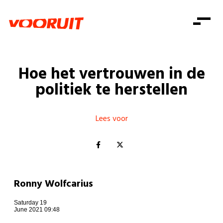
Laatste nieuws
Alle artikels
Beweging
Mission statement
Koopkracht
Dicht bij jou
Hoe het vertrouwen in de
Onze mensen
Doe mee
Zorg
politiek te herstellen
Doe mee
Shop
Standpunten
Gelijke kansen
Word lid
Zoeken
Vacatures
Welzijn
Lees voor
Login
Login
Mis niets
Consumentenbescherming
Pensioenen
Doe mee
Kinderen en jongeren
Ronny Wolfcarius
Saturday 19
June 2021 09:48