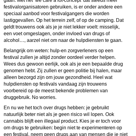
gaan. Met het ‘
we care a lot-concep
t’ dat steeds meer
festivalorganisatoren gebruiken, is er onder andere een
speciaal aanbod voor festivalgangers die worden
lastiggevallen. Op het terrein zelf, of op de camping. Dat
geldt trouwens ook als je je niet lekker voelt: misselijk,
een voet omgeslagen, onder invloed van drugs of
alcohol…, aarzel niet om naar de hulpdiensten te gaan.
Belangrijk om weten: hulp-en zorgverleners op een
festival zullen je altijd zonder oordeel verder helpen.
Wees dus gewoon eerlijk, ook als je een bepaalde drug
genomen hebt. Zij zullen er geen politie bij halen, maar
alleen bezorgd zijn om jouw gezondheid. Heel wat
hulpdiensten op festivals vandaag zijn trouwens
voorbereid op de meest bekende problemen van
druggebruik.
No worries.
En nu we het toch over drugs hebben: je gebruikt
natuurlijk beter niet als je geen risico wil lopen. Ook
cannabis blijft een illegaal product. Kies je er toch voor
om drugs te gebruiken: begin niet te experimenteren op
een festival, neem geen drugs aan van mensen die je niet