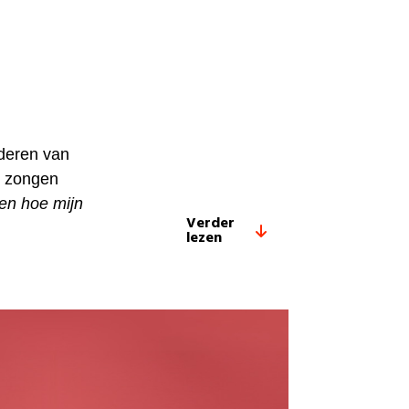
deren van
e zongen
ten hoe mijn
Verder
lezen