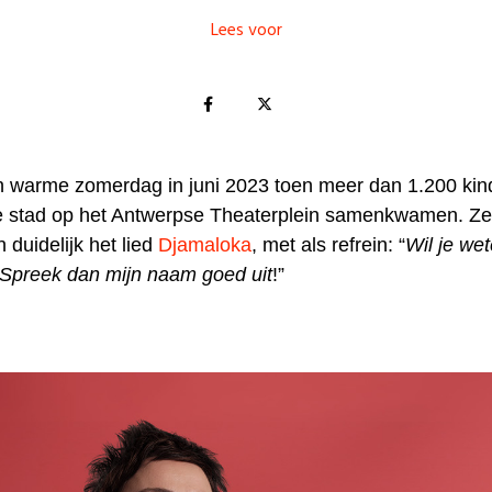
Lees voor
 warme zomerdag in juni 2023 toen meer dan 1.200 kin
e stad op het Antwerpse Theaterplein samenkwamen. Z
n duidelijk het lied
Djamaloka
, met als refrein: “
Wil je we
? Spreek dan mijn naam goed uit
!”