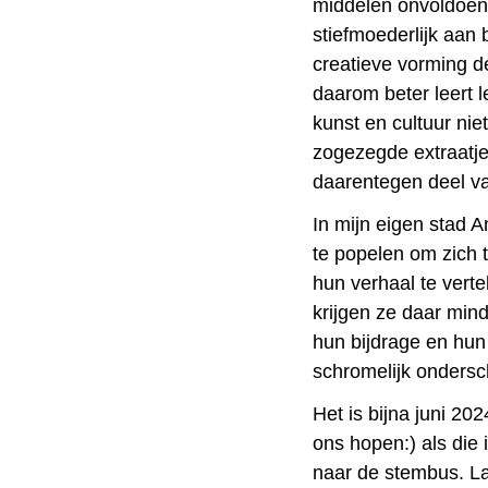
middelen onvoldoen
stiefmoederlijk aan
creatieve vorming d
daarom beter leert 
kunst en cultuur nie
zogezegde extraatje
daarentegen deel v
In mijn eigen stad 
te popelen om zich 
hun verhaal te vert
krijgen ze daar min
hun bijdrage en hun
schromelijk ondersc
Het is bijna juni 2
ons hopen:) als die 
naar de stembus. La