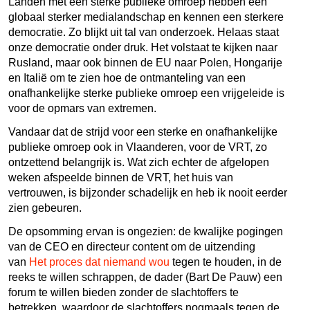
Landen met een sterke publieke omroep hebben een
globaal sterker medialandschap en kennen een sterkere
democratie. Zo blijkt uit tal van onderzoek. Helaas staat
onze democratie onder druk. Het volstaat te kijken naar
Rusland, maar ook binnen de EU naar Polen, Hongarije
en Italië om te zien hoe de ontmanteling van een
onafhankelijke sterke publieke omroep een vrijgeleide is
voor de opmars van extremen.
Vandaar dat de strijd voor een sterke en onafhankelijke
publieke omroep ook in Vlaanderen, voor de VRT, zo
ontzettend belangrijk is. Wat zich echter de afgelopen
weken afspeelde binnen de VRT, het huis van
vertrouwen, is bijzonder schadelijk en heb ik nooit eerder
zien gebeuren.
De opsomming ervan is ongezien: de kwalijke pogingen
van de CEO en directeur content om de uitzending
van
Het proces dat niemand wou
tegen te houden, in de
reeks te willen schrappen, de dader (Bart De Pauw) een
forum te willen bieden zonder de slachtoffers te
betrekken, waardoor de slachtoffers nogmaals tegen de