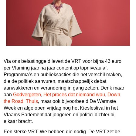
Via ons belastinggeld levert de VRT voor bijna 43 euro
per Vlaming jaar na jaar content op topniveau af.
Programma’s en publieksacties die het verschil maken,
die de politiek aanvuren, maatschappelijk debat
aanwakkeren en verandering in gang zetten. Denk maar
aan
Godvergeten
,
Het proces dat niemand wou
,
Down
the Road
,
Thuis
, maar ook bijvoorbeeld De Warmste
Week en afgelopen vrijdag nog het Kiesfestival in het
Vlaams Parlement dat jongeren en politici dichter bij
elkaar bracht.
Een sterke VRT. We hebben die nodig. De VRT zet de