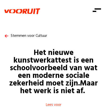
Laatste nieuws
Alle artikels
Beweging
Mission statement
Koopkracht
Dicht bij jou
Stemmen voor Cultuur
Onze mensen
Doe mee
Zorg
Doe mee
Shop
Standpunten
Gelijke kansen
Het nieuwe
Word lid
Zoeken
Vacatures
Welzijn
kunstwerkattest is een
Login
Login
Mis niets
schoolvoorbeeld van wat
Consumentenbescherming
een moderne sociale
Pensioenen
Doe mee
zekerheid moet zijn.Maar
Kinderen en jongeren
het werk is niet af.
Lees voor