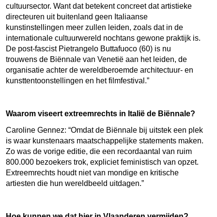
cultuursector. Want dat betekent concreet dat artistieke
directeuren uit buitenland geen Italiaanse
kunstinstellingen meer zullen leiden, zoals dat in de
internationale cultuurwereld nochtans gewone praktijk is.
De post-fascist Pietrangelo Buttafuoco (60) is nu
trouwens de Biënnale van Venetië aan het leiden, de
organisatie achter de wereldberoemde architectuur- en
kunsttentoonstellingen en het filmfestival.
”
Waarom viseert extreemrechts in Italië de Biënnale?
Caroline Gennez:
“
Omdat de Biënnale bij uitstek een plek
is waar kunstenaars maatschappelijke statements maken.
Zo was de vorige editie, die een recordaantal van ruim
800.000 bezoekers trok, expliciet feministisch van opzet.
Extreemrechts houdt niet van mondige en kritische
artiesten die hun wereldbeeld uitdagen.”
Hoe kunnen we dat hier in Vlaanderen vermijden?