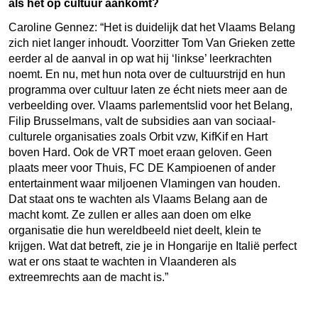
als het op cultuur aankomt?
Caroline Gennez:
“
Het is duidelijk dat het Vlaams Belang
zich niet langer inhoudt. Voorzitter Tom Van Grieken zette
eerder al de aanval in op wat hij ‘linkse’ leerkrachten
noemt. En nu, met hun nota over de cultuurstrijd en hun
programma over cultuur laten ze écht niets meer aan de
verbeelding over. Vlaams parlementslid voor het Belang,
Filip Brusselmans, valt de subsidies aan van sociaal-
culturele organisaties zoals Orbit vzw, KifKif en Hart
boven Hard. Ook de VRT moet eraan geloven. Geen
plaats meer voor Thuis, FC DE Kampioenen of ander
entertainment waar miljoenen Vlamingen van houden.
Dat staat ons te wachten als Vlaams Belang aan de
macht komt. Ze zullen er alles aan doen om elke
organisatie die hun wereldbeeld niet deelt, klein te
krijgen. Wat dat betreft, zie je in Hongarije en Italië perfect
wat er ons staat te wachten in Vlaanderen als
extreemrechts aan de macht is.
”