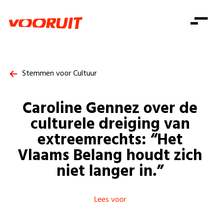
Laatste nieuws
Alle artikels
Beweging
Mission statement
Koopkracht
Dicht bij jou
Stemmen voor Cultuur
Onze mensen
Doe mee
Zorg
Doe mee
Shop
Standpunten
Gelijke kansen
Caroline Gennez over de
Word lid
Zoeken
Vacatures
Welzijn
culturele dreiging van
Login
Login
Mis niets
extreemrechts: “Het
Consumentenbescherming
Vlaams Belang houdt zich
Pensioenen
Doe mee
niet langer in.”
Kinderen en jongeren
Lees voor