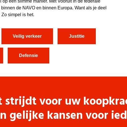
el op een slimme manier.
Met Vooruit in de federale
n binnen de NAVO en binnen Europa. Want als je deel
 Zo simpel is het.
Veilig verkeer
Justitie
Defensie
t strijdt voor uw koopkra
n gelijke kansen voor ie