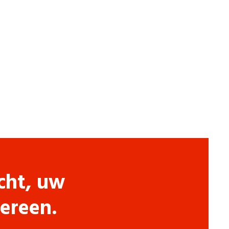
cht, uw
dereen.