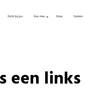
Dicht bij jou
Doe mee
Shop
Zoeken
is een links