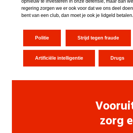
opnieuw te investeren in onze defensie, maar dan w
regering zorgen we er ook voor dat we ons deel doe
bent van een club, dan moet je ook je lidgeld betalen.
Politie
Strijd tegen fraude
Artificiële intelligentie
Drugs
Voorui
zorg e