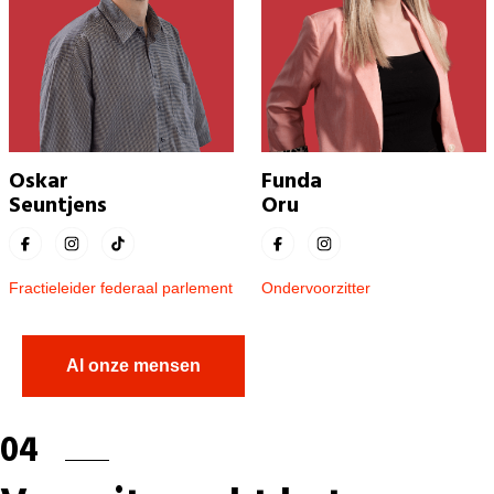
Oskar
Funda
Seuntjens
Oru
Fractieleider federaal parlement
Ondervoorzitter
Al onze mensen
04