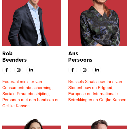
Ans
Rob
Persoons
Beenders
Brussels Staatssecretaris van
Federaal minister van
Stedenbouw en Erfgoed,
Consumentenbescherming,
Europese en Internationale
Sociale Fraudebestrijding,
Betrekkingen en Gelijke Kansen
Personen met een handicap en
Gelijke Kansen