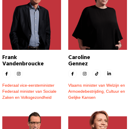
Frank
Caroline
Vandenbroucke
Gennez
Federaal vice-eersteminister
Vlaams minister van Welzijn en
Federaal minister van Sociale
Armoedebestrijding, Cultuur en
Zaken en Volksgezondheid
Gelijke Kansen