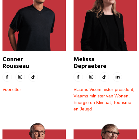
Melissa
Conner
Depraetere
Rousseau
Vlaams Viceminister-president,
Voorzitter
Vlaams minister van Wonen,
Energie en Klimaat, Toerisme
en Jeugd