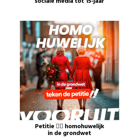
sociale media tot 15-jaar
Petitie 🏳️‍🌈 homohuwelijk
in de grondwet