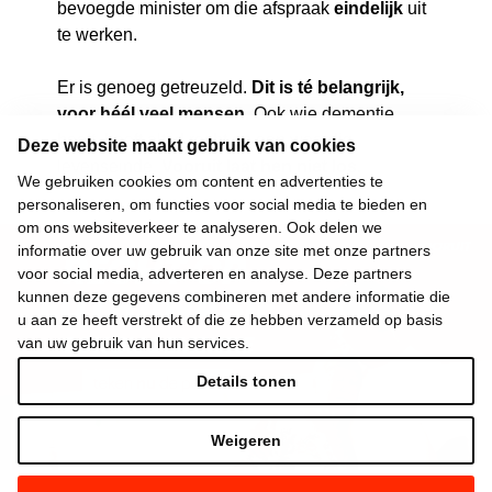
bevoegde minister om die afspraak
eindelijk
uit
te werken.
Er is genoeg getreuzeld.
Dit is té belangrijk,
voor héél veel mensen
.
Ook wie dementie
heeft, heeft altijd recht op een waardig
Deze website maakt gebruik van cookies
levenseinde.
Vooruit laat hen niet los.
We gebruiken cookies om content en advertenties te
personaliseren, om functies voor social media te bieden en
om ons websiteverkeer te analyseren. Ook delen we
informatie over uw gebruik van onze site met onze partners
voor social media, adverteren en analyse. Deze partners
kunnen deze gegevens combineren met andere informatie die
u aan ze heeft verstrekt of die ze hebben verzameld op basis
van uw gebruik van hun services.
Details tonen
Weigeren