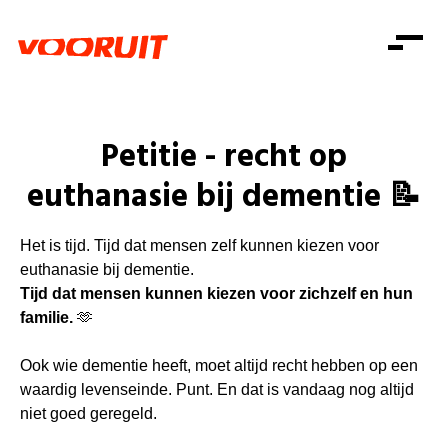
Laatste nieuws
Alle artikels
Beweging
Mission statement
Koopkracht
Dicht bij jou
Petitie - recht op
Onze mensen
Doe mee
Zorg
euthanasie bij dementie 📝
Doe mee
Shop
Standpunten
Gelijke kansen
Word lid
Zoeken
Vacatures
Welzijn
Het is tijd. Tijd dat mensen zelf kunnen kiezen voor
Login
Login
Mis niets
euthanasie bij dementie.
Consumentenbescherming
Tijd dat mensen kunnen kiezen voor zichzelf en hun
Pensioenen
familie.
🫶
Doe mee
Kinderen en jongeren
Ook wie dementie heeft, moet altijd recht hebben op een
waardig levenseinde. Punt. En dat is vandaag nog altijd
niet goed geregeld.