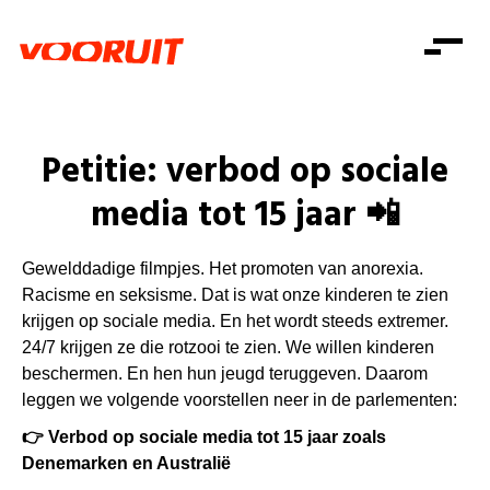
Laatste nieuws
Alle artikels
Beweging
Mission statement
Koopkracht
Dicht bij jou
Petitie: verbod op sociale
Onze mensen
Doe mee
Zorg
media tot 15 jaar 📲
Doe mee
Shop
Standpunten
Gelijke kansen
Word lid
Zoeken
Vacatures
Welzijn
Gewelddadige filmpjes. Het promoten van anorexia.
Login
Login
Mis niets
Racisme en seksisme. Dat is wat
onze kinderen te zien
Consumentenbescherming
krijgen op sociale media.
En het wordt steeds extremer.
Pensioenen
24/7 krijgen ze die rotzooi te zien. We willen kinderen
Doe mee
beschermen. En hen hun jeugd teruggeven. Daarom
Kinderen en jongeren
leggen we volgende voorstellen neer in de parlementen:
👉 Verbod op sociale media tot 15 jaar zoals
Denemarken en Australië