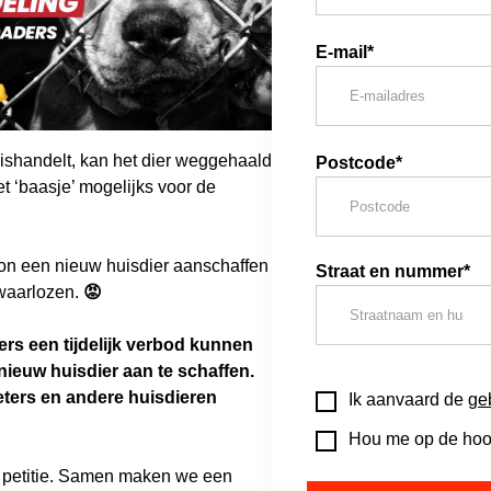
E-mail*
ishandelt, kan het dier weggehaald
Postcode*
et ‘baasje’ mogelijks voor de
oon een nieuw huisdier aanschaffen
Straat en nummer*
waarlozen.
😡
ers een tijdelijk verbod kunnen
ieuw huisdier aan te schaffen
.
oeters en andere huisdieren
Ik aanvaard de
ge
Hou me op de hoog
e petitie. Samen maken we een