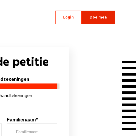
Login
Doe mee
e petitie
ndtekeningen
 handtekeningen
Familienaam*