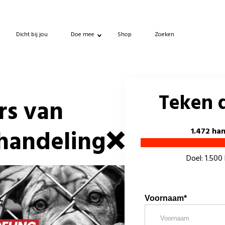
Dicht bij jou
Doe mee
Shop
Zoeken
Teken d
rs van
handeling❌
1.472 ha
Doel: 1.500
Voornaam*