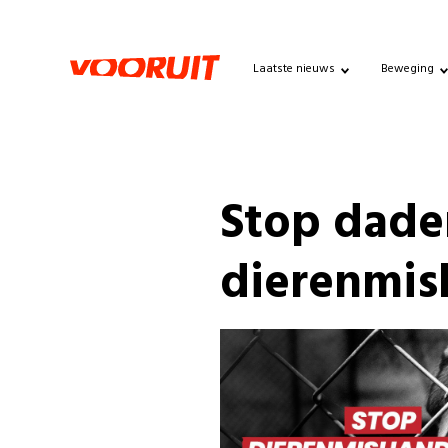
Laatste nieuws
Beweging
Stop dade
dierenmis