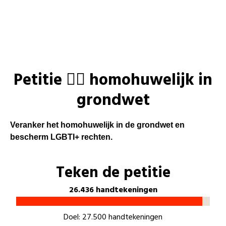
Laatste nieuws
Alle artikels
Beweging
Mission statement
Koopkracht
Dicht bij jou
Petitie 🏳️‍🌈 homohuwelijk in
Onze mensen
Doe mee
Zorg
grondwet
Doe mee
Shop
Standpunten
Gelijke kansen
Word lid
Zoeken
Vacatures
Welzijn
Veranker het homohuwelijk in de grondwet en
Login
Mis niets
bescherm LGBTI+ rechten.
Login
Consumentenbescherming
Doe mee
Pensioenen
Teken de petitie
Kinderen en jongeren
26.436 handtekeningen
Doel: 27.500 handtekeningen