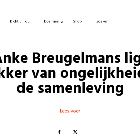
Dicht bij jou
Doe mee
Shop
Zoeken
nke Breugelmans li
ker van ongelijkhei
de samenleving
Lees voor