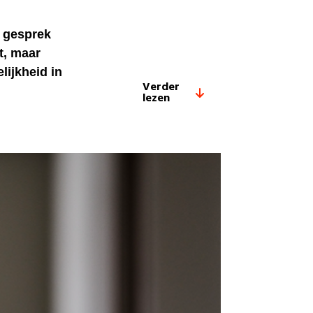
t gesprek
t, maar
lijkheid in
Verder
lezen