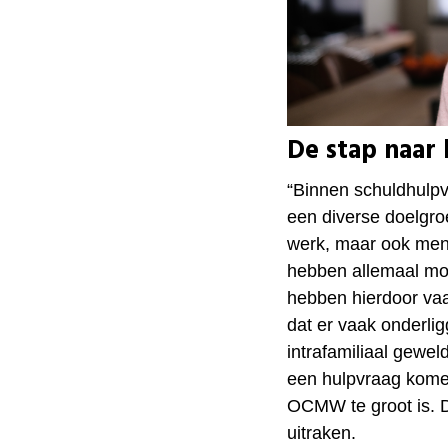
De stap naar
“Binnen
schuldhulp
een diverse doelgr
werk, maar ook men
hebben allemaal mo
hebben hierdoor va
dat er vaak onderli
intrafamiliaal gewe
een hulpvraag komen
OCMW te groot is. D
uitraken.