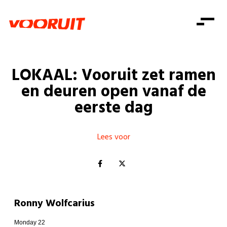
Laatste nieuws
Alle artikels
Beweging
Mission statement
Koopkracht
Dicht bij jou
LOKAAL: Vooruit zet ramen
Onze mensen
Doe mee
Zorg
en deuren open vanaf de
Doe mee
Shop
Standpunten
Gelijke kansen
eerste dag
Word lid
Zoeken
Vacatures
Welzijn
Login
Login
Mis niets
Lees voor
Consumentenbescherming
Pensioenen
Doe mee
Kinderen en jongeren
Ronny Wolfcarius
Monday 22