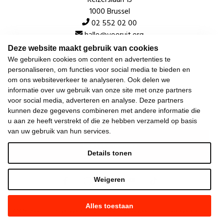
Keizerslaan 13
1000 Brussel
02 552 02 00
hallo@vooruit.org
Deze website maakt gebruik van cookies
We gebruiken cookies om content en advertenties te
Snel
personaliseren, om functies voor social media te bieden en
om ons websiteverkeer te analyseren. Ook delen we
Over de beweging
informatie over uw gebruik van onze site met onze partners
voor social media, adverteren en analyse. Deze partners
Algemeen
kunnen deze gegevens combineren met andere informatie die
u aan ze heeft verstrekt of die ze hebben verzameld op basis
van uw gebruik van hun services.
Laatste nieuws
Details tonen
Weigeren
Alles toestaan
©
2026
Vooruit —
Privacyverklaring
—
Gebruiksvoorwaarden
—
Cookieverklaring
—
Gemaakt met NationBuilder