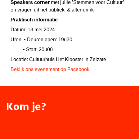
Speakers corner
met jullie ’Stemmen voor Cultuur’
en vragen uit het publiek
&
after-drink
Praktisch informatie
Datum: 13 mei 2024
Uren:
•
Deuren open: 19u30
•
S
tart: 20u00
Locatie:
Cultuurhuis Het Klooster in Zelzate
Bekijk ons evenement op Facebook.
Kom je?