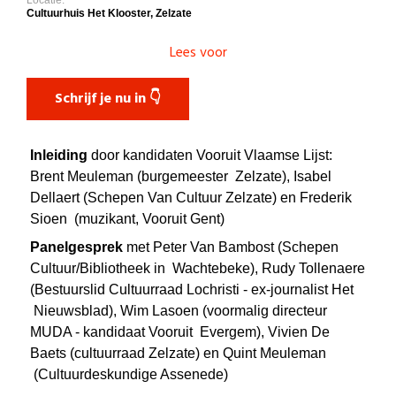
Cultuurhuis Het Klooster, Zelzate
Lees voor
Schrijf je nu in 👇
Inleiding
door kandidaten Vooruit Vlaamse Lijst:
Brent Meuleman (burgemeester
Zelzate), Isabel
Dellaert (Schepen Van Cultuur Zelzate) en Frederik
Sioen
(muzikant, Vooruit Gent)
Panelgesprek
met Peter Van Bambost (Schepen
Cultuur/Bibliotheek in
Wachtebeke), Rudy Tollenaere
(Bestuurslid Cultuurraad Lochristi - ex-journalist Het
Nieuwsblad), Wim Lasoen (voormalig directeur
MUDA - kandidaat Vooruit
Evergem), Vivien De
Baets (cultuurraad Zelzate) en Quint Meuleman
(Cultuurdeskundige Assenede)