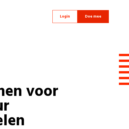
Login
Doe mee
en voor
ur
len