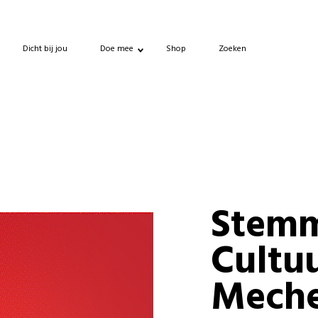
Dicht bij jou
Doe mee
Shop
Zoeken
Stemm
Cultu
Meche