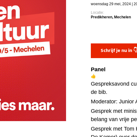
woensdag 29 mei, 2024 | 20
Locatie:
Predikheren, Mechelen
Schrijf je nu in 
Panel
Gespreksavond cul
de bib.
Moderator: Junior 
Gesprek met minis
belang van vrije p
Gesprek met Tom K