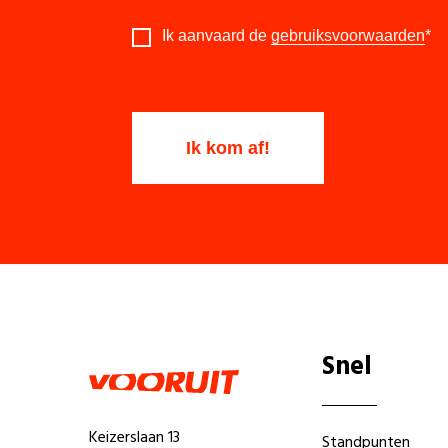
Ik aanvaard de
gebruiksvoorwaarden
*
Snel
Keizerslaan 13
Standpunten