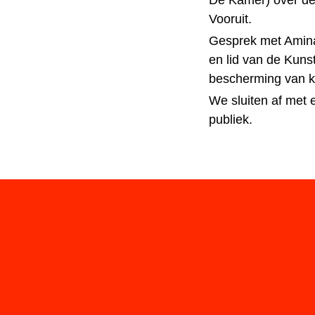
De Kamer) over de
Vooruit.
Gesprek met Amina
en lid van de Kuns
bescherming van k
We sluiten af met e
publiek.