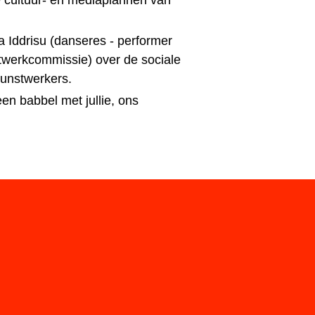
 cultuur- en mediaplannen van
 Iddrisu (danseres - performer
twerkcommissie) over de sociale
unstwerkers.
en babbel met jullie, ons