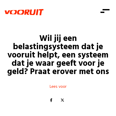
Laatste nieuws
Alle artikels
Beweging
Mission statement
Koopkracht
Dicht bij jou
Wil jij een
Onze mensen
Doe mee
Zorg
belastingsysteem dat je
Doe mee
Shop
Standpunten
Gelijke kansen
vooruit helpt, een systeem
Word lid
Zoeken
dat je waar geeft voor je
Vacatures
Welzijn
Login
Login
geld? Praat erover met ons
Mis niets
Consumentenbescherming
Pensioenen
Doe mee
Lees voor
Kinderen en jongeren