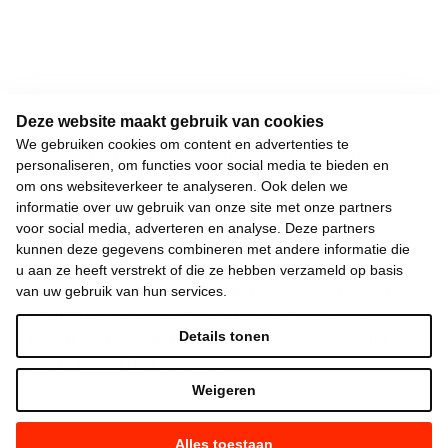
Deze website maakt gebruik van cookies
We gebruiken cookies om content en advertenties te
Voor Bert is het duidelijk dat we voor deze test niet
personaliseren, om functies voor social media te bieden en
geslaagd zijn. Daarom vroeg hij aan de premier hoe hij
om ons websiteverkeer te analyseren. Ook delen we
wil voorkomen dat dit nog eens gebeurt.
informatie over uw gebruik van onze site met onze partners
voor social media, adverteren en analyse. Deze partners
De premier deelt de bezorgdheid van Bert en trekt het
kunnen deze gegevens combineren met andere informatie die
dossier persoonlijk naar zich toe. Voor Bert is dit nog
u aan ze heeft verstrekt of die ze hebben verzameld op basis
van uw gebruik van hun services.
niet voldoende: “Het is goed dat de premier beloofd
heeft er persoonlijk werk van te maken. Al zal ik er
Details tonen
blijven over waken dat er een structurele oplossing
komt"
, besluit
Bert Moyaers
.
Weigeren
Alles toestaan