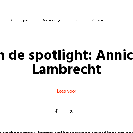
Dicht bij jou
Doe mee
Shop
Zoeken
n de spotlight: Anni
Lambrecht
Lees voor