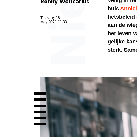
Ronny Wolfcarius
Veilig in h
huis
Annic
fietsbeleid
Tuesday 18
May 2021 11:33
aan de wieg
het leven v
gelijke ka
sterk. Same