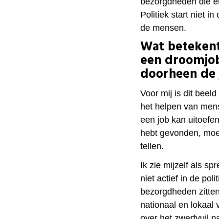
bezorgdheden die e
Politiek start niet i
de mensen.
Wat betekent
een droomjob
doorheen de 
Voor mij is dit beel
het helpen van mense
een job kan uitoefene
hebt gevonden, moet
tellen.
Ik zie mijzelf als 
niet actief in de pol
bezorgdheden zitten
nationaal en lokaal
over het zwerfvuil 