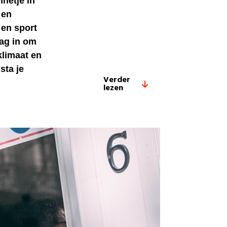
netje in
 en
 en sport
dag in om
klimaat en
sta je
Verder
lezen