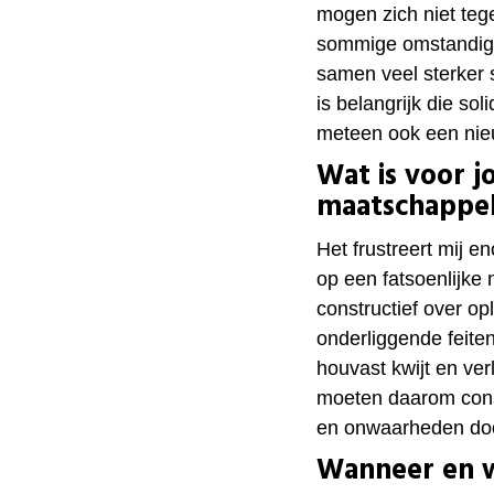
mogen zich niet tege
sommige omstandigh
samen veel sterker 
is belangrijk die so
meteen ook een nieu
Wat is voor 
maatschappel
Het frustreert mij e
op een fatsoenlijke 
constructief over op
onderliggende feiten 
houvast kwijt en ve
moeten daarom cons
en onwaarheden do
Wanneer en w