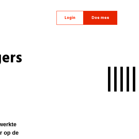
Login
Doe mee
gers
 werkte
r op de