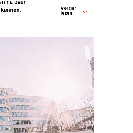
een na over
Verder
n kennen.
lezen