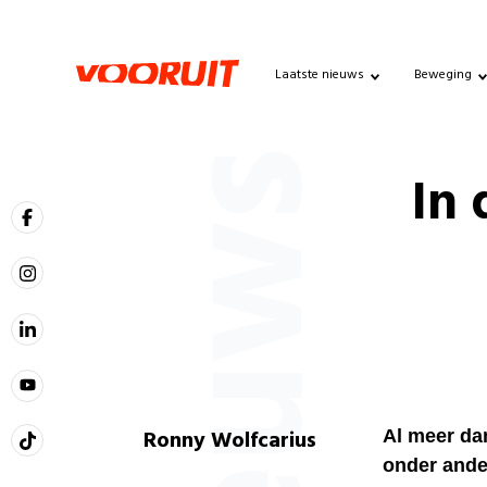
Laatste nieuws
Beweging
Nieuws
In 
Ronny Wolfcarius
Al meer dan
onder ander