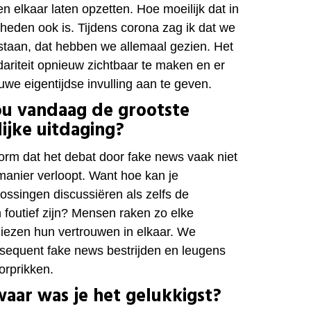
n elkaar laten opzetten. Hoe moeilijk dat in
eden ook is. Tijdens corona zag ik dat we
staan, dat hebben we allemaal gezien. Het
lidariteit opnieuw zichtbaar te maken en er
we eigentijdse invulling aan te geven.
jou vandaag de grootste
ijke uitdaging?
norm dat het debat door fake news vaak niet
manier verloopt. W
ant hoe kan je
lossingen discussiëren als zelfs de
foutief zij
n? Mensen raken zo elke
rliezen hun vertrouwen in elkaar. We
equent fake news bestrijden en leugens
orprikken.
aar was je het gelukkigst?