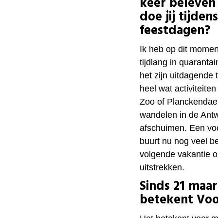
keer beleven
doe jij tijde
feestdagen?
Ik heb op dit momen
tijdlang in quaranta
het zijn uitdagende 
heel wat activiteit
Zoo of Planckendael,
wandelen in de Antw
afschuimen. Een voo
buurt nu nog veel b
volgende vakantie o
uitstrekken.
Sinds 21 maa
betekent Voo