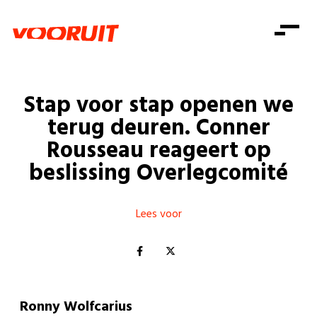
Laatste nieuws
Alle artikels
Beweging
Mission statement
Koopkracht
Dicht bij jou
Stap voor stap openen we
Onze mensen
Doe mee
Zorg
terug deuren. Conner
Doe mee
Shop
Standpunten
Gelijke kansen
Rousseau reageert op
Word lid
Zoeken
beslissing Overlegcomité
Vacatures
Welzijn
Login
Login
Mis niets
Consumentenbescherming
Lees voor
Pensioenen
Doe mee
Kinderen en jongeren
Ronny Wolfcarius