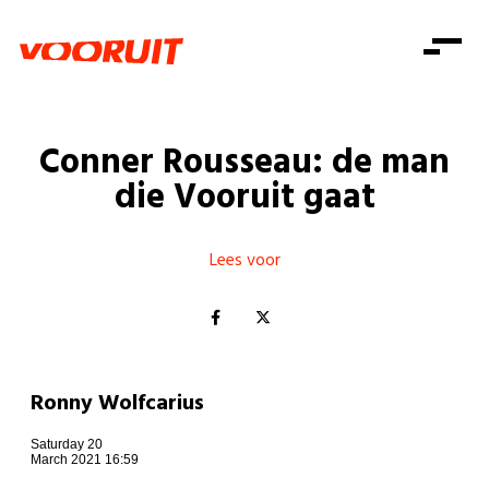
Laatste nieuws
Alle artikels
Beweging
Mission statement
Koopkracht
Dicht bij jou
Conner Rousseau: de man
Onze mensen
Doe mee
Zorg
die Vooruit gaat
Doe mee
Shop
Standpunten
Gelijke kansen
Word lid
Zoeken
Vacatures
Welzijn
Lees voor
Login
Login
Mis niets
Consumentenbescherming
Pensioenen
Doe mee
Kinderen en jongeren
Ronny Wolfcarius
Saturday 20
March 2021 16:59