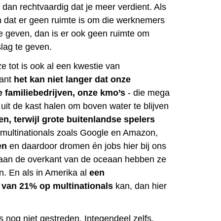
 dan rechtvaardig dat je meer verdient. Als
en dat er geen ruimte is om die werknemers
te geven, dan is er ook geen ruimte om
lag te geven.
e tot is ook al een kwestie van
Want
het kan niet langer dat
onze
e familiebedrijven, onze kmo’s
- die mega
s uit de kast halen om boven water te blijven
en, terwijl grote buitenlandse spelers
multinationals zoals Google en Amazon,
en
en daardoor dromen én jobs hier bij ons
 aan de overkant van de oceaan hebben ze
n. En als in Amerika al
een
van 21% op multinationals
kan, dan hier
is nog niet gestreden. Integendeel zelfs,