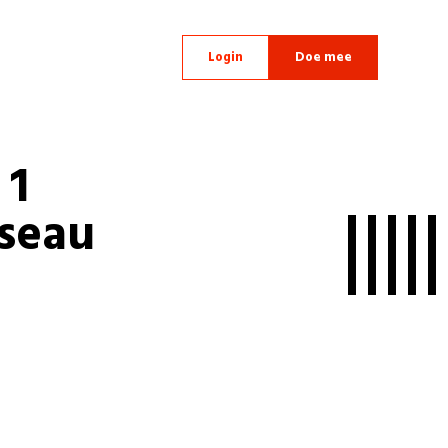
Login
Doe mee
 1
sseau