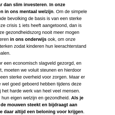
r dan slim investeren
.
In onze
n in ons mentaal welzijn
. Om de simpele
de bevolking de basis is van een sterke
e crisis 1 iets heeft aangetoond, dan is
onze gezondheidszorg nooit meer mogen
teren
in ons onderwijs
ook, om onze
sterken zodat kinderen hun leerachterstand
halen.
or een economisch slagveld gezorgd, en
ft, moeten we voluit steunen en hierdoor
een sterke overheid voor zorgen. Maar er
ie wel goed geboerd hebben tijdens deze
ij het harde werk van heel veel mensen.
r hun eigen welzijn en gezondheid.
Als je
 de mouwen steekt en bijdraagt aan
e daar altijd een beloning voor krijgen
.