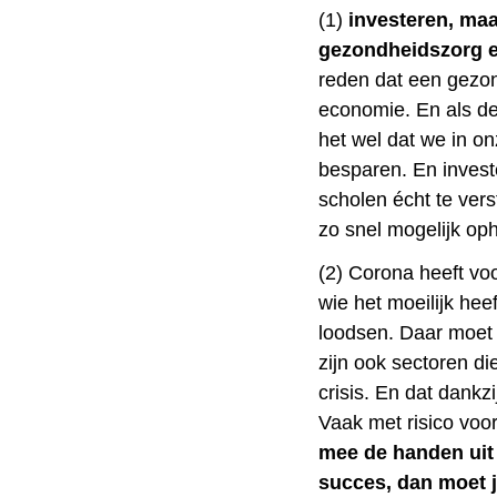
(1)
investeren, maa
gezondheidszorg e
reden dat een gezon
economie. En als dez
het wel dat we in 
besparen. En inves
scholen écht te ver
zo snel mogelijk op
(2) Corona heeft vo
wie het moeilijk hee
loodsen. Daar moet 
zijn ook sectoren d
crisis. En dat dankz
Vaak met risico voo
mee de handen uit
succes, dan moet j