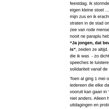
feestdag. Ik stormd
eigen kleine stoet 
mijn zus en ik erac
straten in de stad 
zee van rode mensen
nooit ne paraplu he
“Ja jongen, dat be
is”
, zeiden ze altij
die ik was - zo dich
speeches te luistere
solidariteit vanaf d
Toen al ging 1 mei 
iedereen die elke d
vooruit kan gaan in 
niet anders. Alleen 
uitdagingen en prob