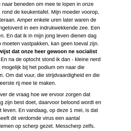
e naar beneden om mee te lopen in onze
… rond de keukentafel. Mijn moeder voorop,
hteraan. Amper enkele uren later waren de
omgetoverd in een indrukwekkende zee. Een
. En dat ik in mijn jong leven dienen dag
b moeten vastpakken, kan geen toeval zijn.
wijst dat onze heer gewoon ne socialist
d. En na de optocht stond ik dan - kleine nerd
t mogelijk bij het podium om naar die
n. Om dat vuur, die strijdvaardigheid en die
e eerste rij mee te maken.
over de vraag hoe we ervoor zorgen dat
ag zijn best doet, daarvoor beloond wordt en
‘t leven. En vandaag, op deze 1 mei, is dat
heeft dit verdomde virus een aantal
lemen op scherp gezet. Messcherp zelfs.