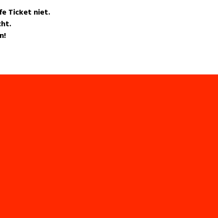
e Ticket niet.
ht.
n!