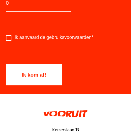
Ik aanvaard de
gebruiksvoorwaarden
*
Keizerslaan 13