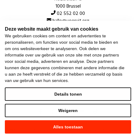
1000 Brussel
02 552 02 00
hallo@vooruit.org
Deze website maakt gebruik van cookies
We gebruiken cookies om content en advertenties te
Snel
personaliseren, om functies voor social media te bieden en
om ons websiteverkeer te analyseren. Ook delen we
Over de beweging
informatie over uw gebruik van onze site met onze partners
voor social media, adverteren en analyse. Deze partners
Algemeen
kunnen deze gegevens combineren met andere informatie die
u aan ze heeft verstrekt of die ze hebben verzameld op basis
van uw gebruik van hun services.
Laatste nieuws
Details tonen
Weigeren
Alles toestaan
©
2026
Vooruit —
Privacyverklaring
—
Gebruiksvoorwaarden
—
Cookieverklaring
—
Gemaakt met NationBuilder