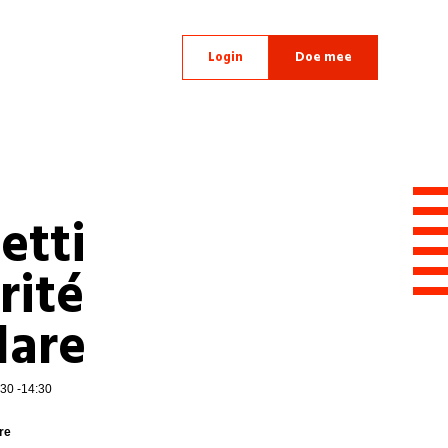
Login
Doe mee
etti
rité
lare
30 -14:30
re