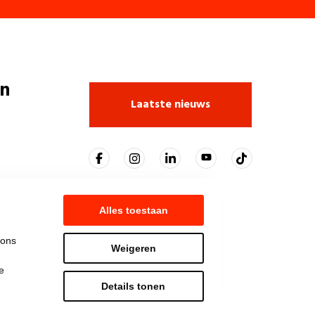
n
Laatste nieuws
Alles toestaan
 ons
Weigeren
e
Details tonen
t NationBuilder