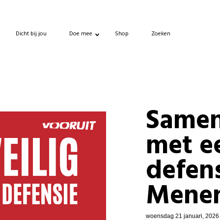
Dicht bij jou
Doe mee
Shop
Zoeken
Samen
met e
defens
Mene
woensdag 21 januari, 2026 