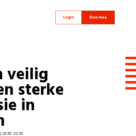
Login
Doe mee
 veilig
en sterke
ie in
n
| 19:30 -22:30