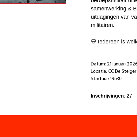
beroepsmilitair uitl
samenwerking & Be
uitdagingen van v
militairen.
💬 Iedereen is wel
Datum: 21 januari 202
Locatie: CC De Steiger
Startuur: 19u30
Inschrijvingen:
27