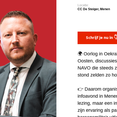
Locatie:
CC De Steiger, Menen
Schrijf je nu in 
🌍 Oorlog in Oekra
Oosten, discussie
NAVO die steeds z
stond zelden zo h
👉 Daarom organis
infoavond in Mene
lezing, maar een in
zijn ervaring als p