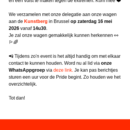
en een vuist te maken tegen de extremen. Kom mee ❤️
We verzamelen met onze delegatie aan onze wagen
aan de
Kunstberg
in Brussel
op zaterdag 16 mei
2026
vanaf
14u30
.
Je zal onze wagen gemakkelijk kunnen herkennen 👀
🏳️‍🌈
📲 Tijdens zo'n event is het altijd handig om met elkaar
contact te kunnen houden. Word nu al lid via
onze
WhatsAppgroep
via
deze link.
Je kan pas berichtjes
sturen een uur voor de Pride begint. Zo houden we het
overzichtelijk.
Tot dan!