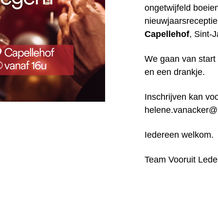
ongetwijfeld boei
nieuwjaarsrecepti
Capellehof
, Sint-
We gaan van star
en een drankje.
Inschrijven kan voo
helene.vanacker@
Iedereen welkom.
Team Vooruit Led