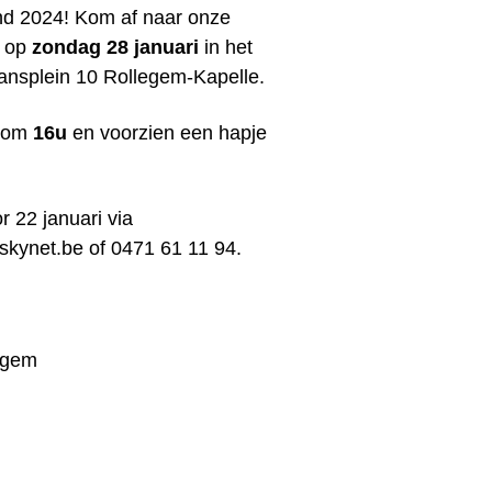
end 2024! Kom af naar onze
e op
zondag 28 januari
in het
Jansplein 10 Rollegem-Kapelle.
t om
16u
en voorzien een hapje
r 22 januari via
skynet.be
of 0471 61 11 94.
egem