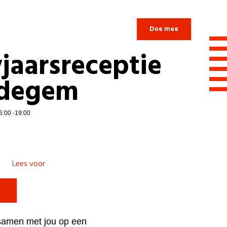
Login
Doe mee
jaarsreceptie
edegem
6:00 -19:00
Lees voor

samen met jou op een