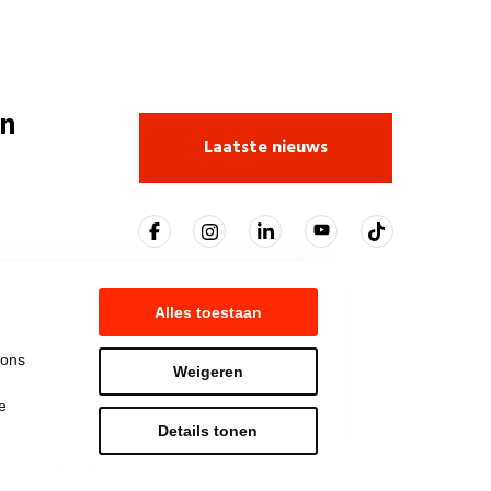
n
Laatste nieuws
Alles toestaan
 ons
Weigeren
e
Details tonen
t NationBuilder