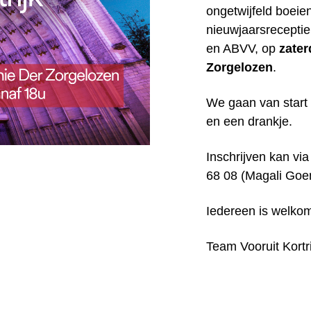
ongetwijfeld boei
nieuwjaarsreceptie
en ABVV, op
zater
Zorgelozen
.
We gaan van star
en een drankje.
Inschrijven kan vi
68 08 (Magali Goe
Iedereen is welko
Team Vooruit Kortri