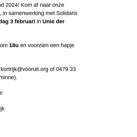
end 2024! Kom af naar onze
, in samenwerking met Solidaris
dag 3 februari
in
Unie der
t om
18u
en voorzien een hapje
a
kortrijk@vooruit.org
of 0479 33
minne).
m!
jk