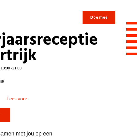
Login
Doe mee
jaarsreceptie
rtrijk
| 18:00 -21:00
ijk
Lees voor

samen met jou op een