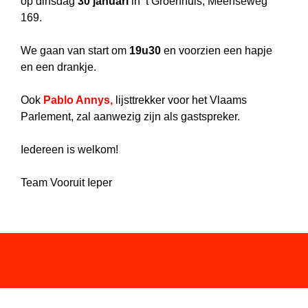
op dinsdag
30 januari
in
’t Groenhuis, Meenseweg
169.
We gaan van start om
19u30
en voorzien een hapje
en een drankje.
Ook
Pablo Annys
,
lijsttrekker voor het Vlaams
Parlement, zal
aanwezig zijn als gastspreker.
Iedereen is welkom!
Team Vooruit Ieper