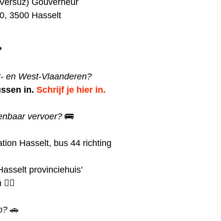
 Versuz)
Gouverneur
0, 3500 Hasselt
?
t- en West-Vlaanderen?
ssen in.
Schrijf je hier in.
enbaar vervoer?
🚌
tion Hasselt, bus 44 richting
Hasselt provinciehuis’
‍♀️
to?
🚗