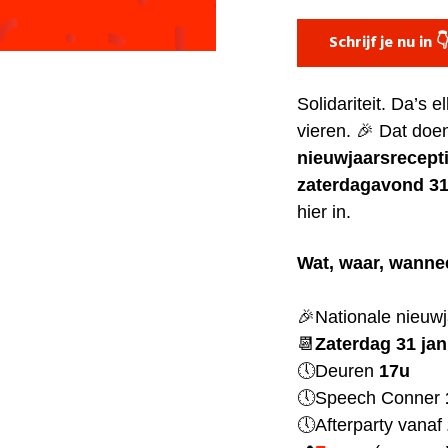
Schrijf je nu in 
Solidariteit. Da’s 
vieren. 🎉
Dat doen
nieuwjaarsrecept
zaterdagavond 31
hier in.
Wat, waar, wanne
🎉Nationale nieuwj
📆
Zaterdag 31 jan
🕔Deuren
17u
🕔Speech Conner
🕔Afterparty vanaf