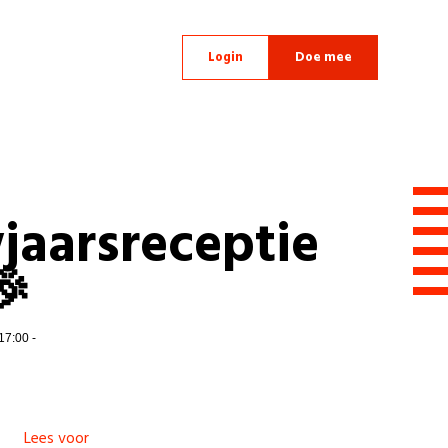
Login
Doe mee
jaarsreceptie
🎉
17:00 -
Lees voor