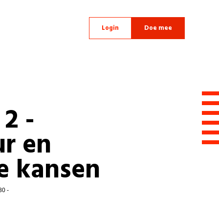
Login
Doe mee
 2 -
ur en
ke kansen
30 -