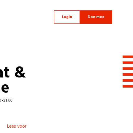
Login
Doe mee
at &
ie
0 -21:00
Lees voor