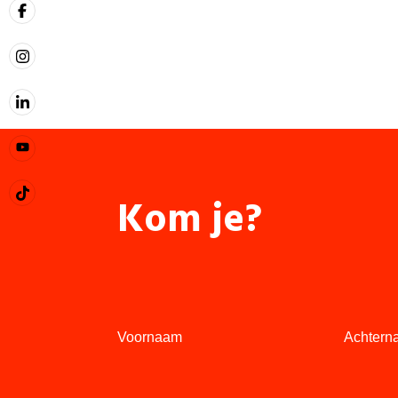
Kom je?
Voornaam
Achtern