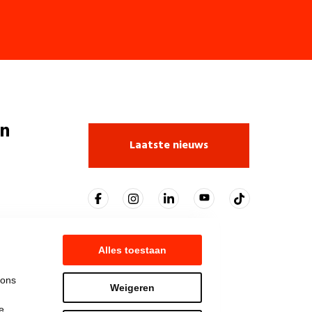
n
Laatste nieuws
Alles toestaan
 ons
Weigeren
e