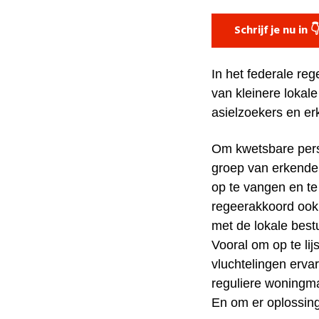
Schrijf je nu in 
In het federale reg
van kleinere lokale
asielzoekers en e
Om kwetsbare pers
groep van erkende 
op te vangen en t
regeerakkoord ook d
met de lokale bes
Vooral om op te li
vluchtelingen ervar
reguliere woningma
En om er oplossing