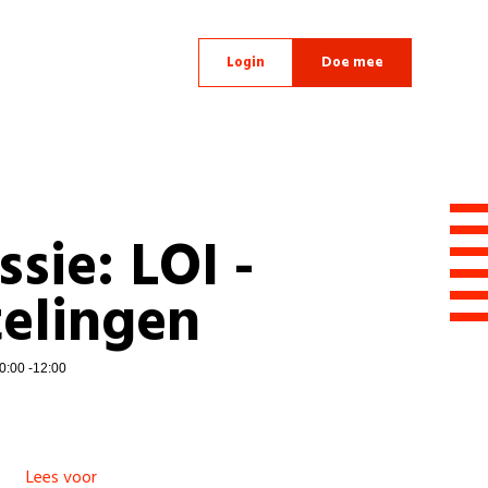
Login
Doe mee
ssie: LOI -
telingen
0:00 -12:00
Lees voor