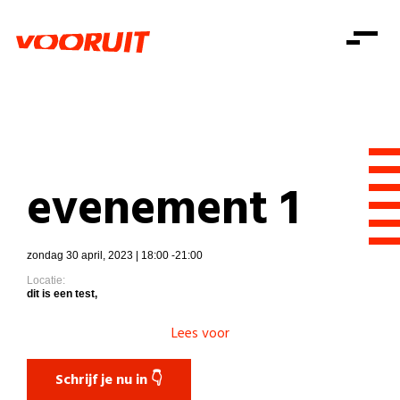
Laatste nieuws
Alle artikels
Beweging
Mission statement
Koopkracht
Dicht bij jou
Onze mensen
Doe mee
Zorg
Doe mee
Shop
Standpunten
Gelijke kansen
evenement 1
Word lid
Zoeken
Vacatures
Welzijn
Login
Login
Mis niets
Consumentenbescherming
zondag 30 april, 2023 | 18:00 -21:00
Locatie:
Pensioenen
Doe mee
dit is een test,
Kinderen en jongeren
Lees voor
Schrijf je nu in 👇