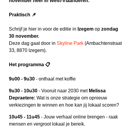
november neer in West-Vlaanderen.
Praktisch 📌
Schrijf je hier in voor de editie in
Izegem
op
zondag
30 november.
Deze dag gaat door in
Skyline Park
(
Ambachtenstraat
33, 8870 Izegem)
.
Het programma 📋
9u00 - 9u30
- onthaal met koffie
9u30 - 10u30
- Vooruit naar 2030 met
Melissa
Depraetere:
Wat is onze strategie om opnieuw
verkiezingen te winnen en hoe kan jij lokaal scoren?
10u45 - 11u45
- Jouw verhaal online brengen - raak
mensen en vergroot lokaal je bereik.