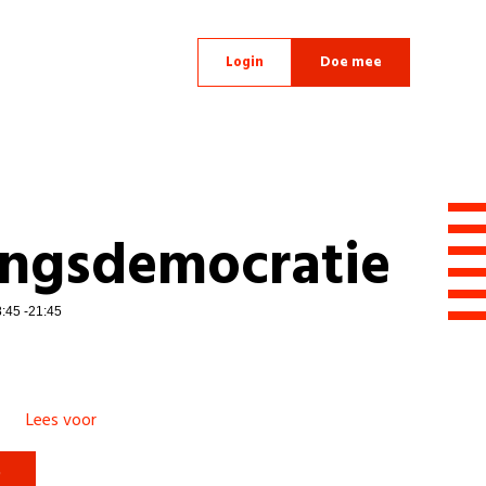
Login
Doe mee
ingsdemocratie
8:45 -21:45
Lees voor
