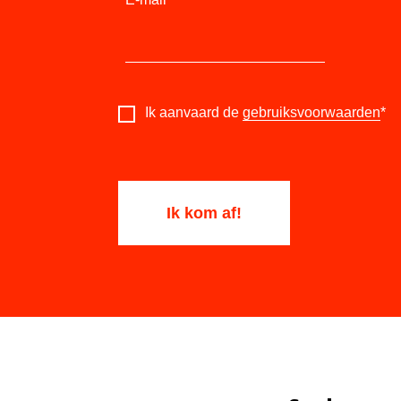
Ik aanvaard de
gebruiksvoorwaarden
*