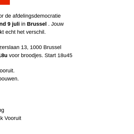
voor de afdelingsdemocratie
d 9 juli
in
Brussel
. Jouw
 echt het verschil.
zerslaan 13, 1000 Brussel
18u
voor broodjes. Start 18u45
oruit.
 bouwen.
ng
k Vooruit