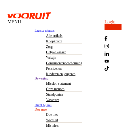
MENU
Login
Doe mee
Laatste nieuws
Alle artikels
Koopkracht
Zorg
Gelijke kansen
Welzijn
Consumentenbescherming
Pensioenen
Kinderen en jongeren
Beweging
Mission statement
Onze mensen
Standpunten
Vacatures
Dicht bij jou
Doe mee
Doe mee
Word lid
Mis niets