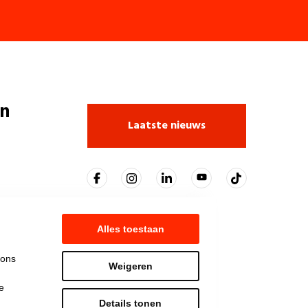
n
Laatste nieuws
Alles toestaan
 ons
Weigeren
e
Details tonen