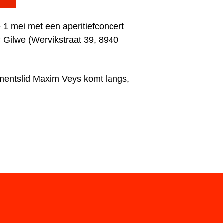
e 1 mei met een a
peritiefconcert
C Gilwe (Wervikstraat 39, 8940
entslid Maxim Veys komt langs,