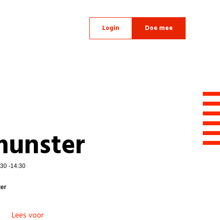
Login
Doe mee
munster
30 -14:30
ter
Lees voor