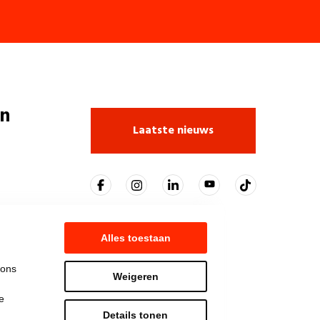
n
Laatste nieuws
Alles toestaan
 ons
Weigeren
e
Details tonen