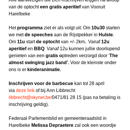
van de optocht
een gratis aperitief
van Vooruit
Harelbeke
Het
programma
ziet er als volgt uit:
Om
10u30
starten
we met
de speeches
aan de Rijstpekker in
Hulste
.
Om
11u
start
de optocht
van +/- 2km
.
Vanaf
12u
aperitief
en
BBQ
Vanaf 12u kunnen jullie doorlopend
genieten van een
gratis
o
ptreden verzorgd door '
The
almost swinging jazz band'.
Voor de kleinste onder
ons is er
kinderanimatie.
Inschrijven voor de barbecue
kan tot 28 april
via
deze link
of bij Ann Libbrecht
libbrecht@skynet.be
/
0471/81 28 15 (pas na betaling is
inschrijving geldig).
Federaal Parlementslid en gemeenteraadslid in
Harelbeke
Melissa Depraetere
zal ook een woordje