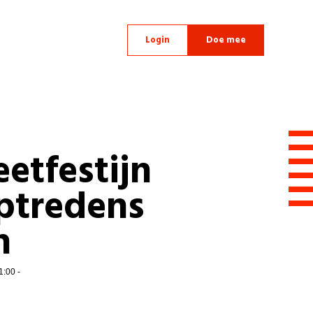
Login
Doe mee
eetfestijn
ptredens
n
1:00 -