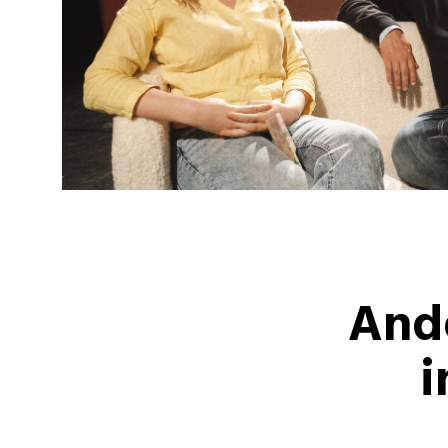
Ande
i