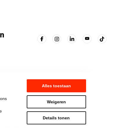
n
Alles toestaan
 ons
Weigeren
e
Details tonen
t NationBuilder