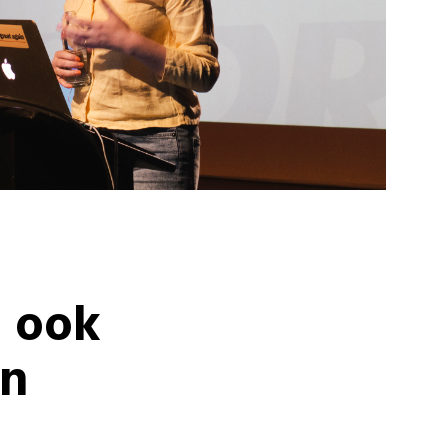
e ook
en