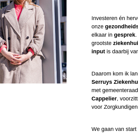
Investeren én her
onze
gezondheid
elkaar in
gesprek
.
grootste
ziekenhu
input
is daarbij va
Daarom kom ik lan
Serruys Ziekenh
met gemeenteraad
Cappelier
, voorzi
voor Zorgkundige
We gaan van start