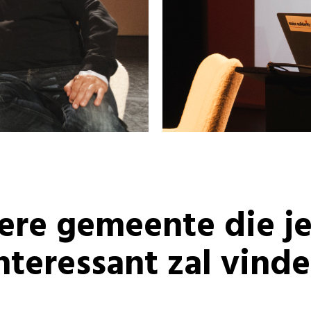
re gemeente die j
nteressant zal vind