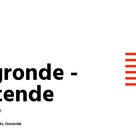
ronde -
tende
3
ylo, Oostende