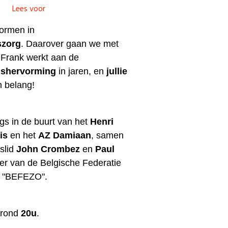
Lees voor
vormen in
szorg
. Daarover gaan we met
 Frank werkt aan de
ishervorming
in jaren, en
jullie
n belang!
gs in de buurt van het
Henri
uis
en het
AZ Damiaan
, samen
slid
John Crombez
en
Paul
tter van de Belgische Federatie
n "BEFEZO".
 rond
20u
.